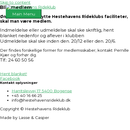
Skip to content
Bliv medlem
Main Menu
Ønsker man at benytte Hestehavens Rideklubs faciliteter,
skal man være medlem.
Indmeldelse eller udmeldelse skal ske skriftlig, hent
blanket nedenfor og aflever i klubben
Udmeldelse skal ske inden den. 20/12 eller den. 20/6.
Der findes forskellige former for medlemsskaber, kontakt Pernille
Kjær og forhør dig.
Tlf.: 24 60 50 56
Hent blanket!
Facebook
Kontakt oplysninger
Harritslevvej 17 5400 Bogense
+45 40 16 66 25
info@hestehavensrideklub.dk
Copyright © Hestehavens Rideklub
Made by Lasse & Casper