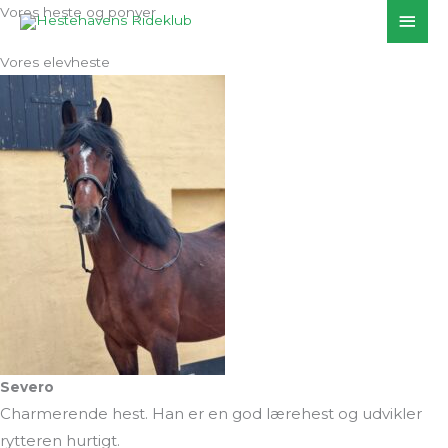
Skip
Vores heste og ponyer
Main
to
Men
content
Vores elevheste
Severo
Charmerende hest. Han er en god lærehest og udvikler
rytteren hurtigt.