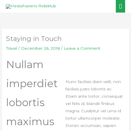
Skip
Mai
to
Men
content
Staying in Touch
Travel
/
December 26, 2018
/
Leave a Comment
Nullam
imperdiet
Nunc facilisis diam velit, non
facilisis justo lobortis ac.
Etiam ante tortor, consequat
lobortis
vel felis id, blandit finibus
magna. Curabitur vel urna id
maximus
tortor ullamcorper molestie.
Donec accumsan, sapien